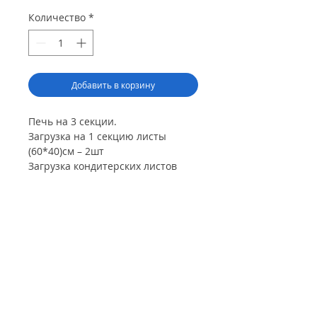
Количество
*
Добавить в корзину
Печь на 3 секции.
Загрузка на 1 секцию листы
(60*40)см – 2шт
Загрузка кондитерских листов
(60*40)см в общем – 6шт
Загрузка хлебных форм (500)гр на
1 секцию – 24шт
Загрузка хлебных форм (500)гр в
общем – 72шт
Температура для выпекания – до
300С
Максимальная температура -
300С
Напряжения электроэнергии –