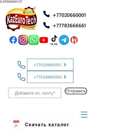
G-5FDGN3SYJ7
+77020660001
+77783666661
+77020660001
+77020660002
Отправить
Скачать каталог