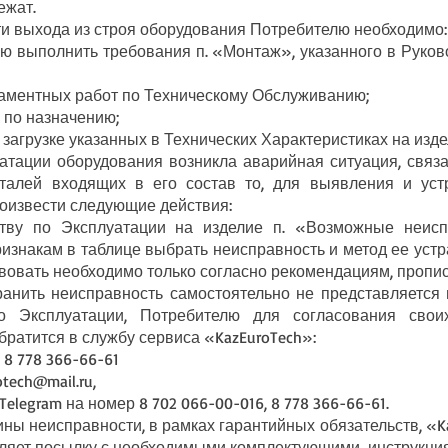
ежат.
выхода из строя оборудования Потребителю необходимо:
ю выполнить требования п. «Монтаж», указанного в Руков
ламентных работ по Техническому Обслуживанию;
 по назначению;
агрузке указанных в Технических Характеристиках на издел
ации оборудования возникла аварийная ситуация, связа
еталей входящих в его состав то, для выявления и уст
оизвести следующие действия:
у по Эксплуатации на изделие п. «Возможные неисп
изнакам в таблице выбрать неисправность и метод ее устра
твовать необходимо только согласно рекомендациям, пропис
ить неисправность самостоятельно не представляется 
о Эксплуатации, Потребителю для согласования своих
ратится в службу сервиса «KazEuroTech»:
 8 778 366-66-61
otech@mail.ru
,
elegram на номер 8 702 066-00-016, 8 778 366-66-61.
неисправности, в рамках гарантийных обязательств, «Kaz
вляет посылку с необходимыми комплектующими, инструкци