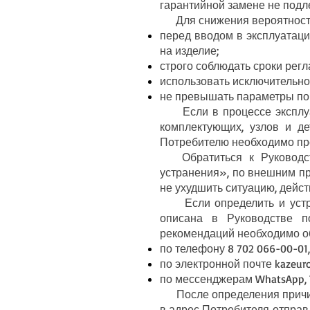
гарантийной замене не подл
Для снижения вероятности 
перед вводом в эксплуатаци
на изделие;
строго соблюдать сроки рег
использовать исключительно
не превышать параметры по з
Если в процессе эксплуат
комплектующих, узлов и д
Потребителю необходимо пр
Обратиться к Руководств
устранения», по внешним пр
не ухудшить ситуацию, дейс
Если определить и устран
описана в Руководстве п
рекомендаций необходимо об
по телефону 8 702 066-00-01,
по электронной почте
kazeur
по мессенджерам WhatsApp, T
После определения причины 
в адрес Потребителя отпра