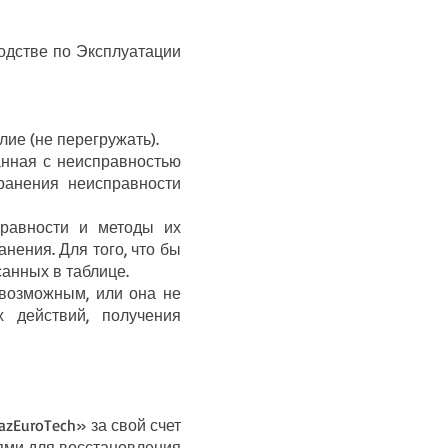
одстве по Эксплуатации
ие (не перегружать).​
нная с неисправностью
ранения неисправности
равности и методы их
нения. Для того, что бы
анных в таблице.
возможным, или она не
 действий, получения
EuroTech» за свой счет
ями для восстановления