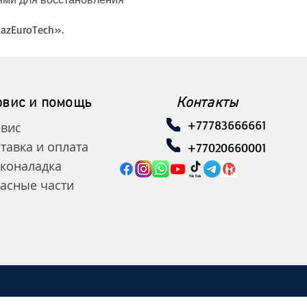
zEuroTech».
рвис и помощь
Контакты
+77783666661
вис
тавка и оплата
+77020660001
коналадка
асные части